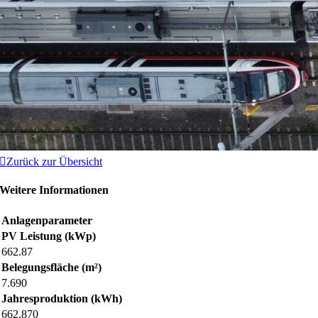
Zurück zur Übersicht
Weitere Informationen
Anlagenparameter
PV Leistung (kWp)
662.87
Belegungsfläche (m²)
7.690
Jahresproduktion (kWh)
662.870