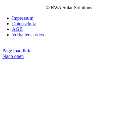
Downloads
News
Besichtigung
Jobs
Kontakt
+43 2262/75 55 0 – 0
solarsolutions@rwa.at
Zum Kontaktformular
© RWA Solar Solutions
Impressum
Datenschutz
AGB
Verhaltenskodex
Cookie Einstellungen
Page load link
Nach oben