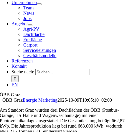
Unternehmen
Team
News
Jobs
Angebot
Agri-PV
Dachfläche
Freifläche
Carport
Serviceleistungen
Geschäftsmodelle
Referenzen
Kontakt
Suche nach:
EN
ÖBB Graz
ÖBB Graz
Energie Marketing
2025-10-09T10:05:10+02:00
Am Standort Graz wurden drei Dachflächen der ÖBB (Postbus-
Garage, TS-Halle und Wagenwaschanlage) mit einer
Photovoltaikanlage ausgestattet. Die Gesamtleistung beträgt 662,87
kWp. Die Jahresproduktion liegt bei rund 663.000 kWh, wodurch
etwa 235 Tonnen CO₂ eingespart werden.