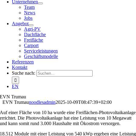
Unternehmen
Team
News
Jobs
Angebot
Agri-PV
Dachfläche
Freifläche
Carport
Serviceleistungen
Geschäftsmodelle
Referenzen
Kontakt
Suche nach:
EN
EVN Trumau
EVN Trumau
noodlesadmin
2025-10-09T08:47:39+02:00
Auf einer Fläche von 10 ha wurde eine Freiflächen-Photovoltaikanlage
errichtet. Die Photovoltaikanlage hat eine Leistung von 10 Megawatt
und kann somit rund 3.000 Haushalte mit Ökostrom versorgen.
18.512 Module mit einer Leistung von 540 kWp ergeben eine Leistun