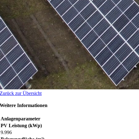
Zurück zur Übersicht
Weitere Informationen
Anlagenparameter
PV Leistung (kWp)
9.996