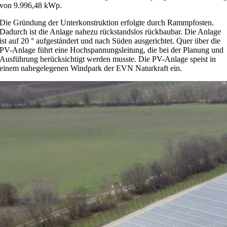
von 9.996,48 kWp.
Die Gründung der Unterkonstruktion erfolgte durch Rammpfosten.
Dadurch ist die Anlage nahezu rückstandslos rückbaubar. Die Anlage
ist auf 20 ° aufgeständert und nach Süden ausgerichtet. Quer über die
PV-Anlage führt eine Hochspannungsleitung, die bei der Planung und
Ausführung berücksichtigt werden musste. Die PV-Anlage speist in
einem nahegelegenen Windpark der EVN Naturkraft ein.